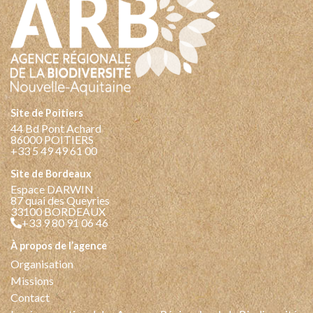
Site de Poitiers
44 Bd Pont Achard
86000 POITIERS
+33 5 49 49 61 00
Site de Bordeaux
Espace DARWIN
87 quai des Queyries
33100 BORDEAUX
+33 9 80 91 06 46
à propos de l’agence
Organisation
Missions
Contact