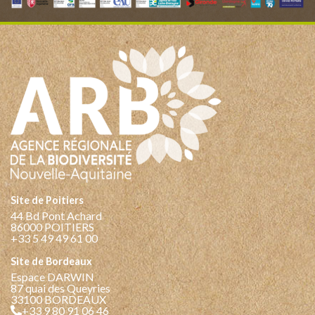
Site de Poitiers
44 Bd Pont Achard
86000 POITIERS
+33 5 49 49 61 00
Site de Bordeaux
Espace DARWIN
87 quai des Queyries
33100 BORDEAUX
+33 9 80 91 06 46