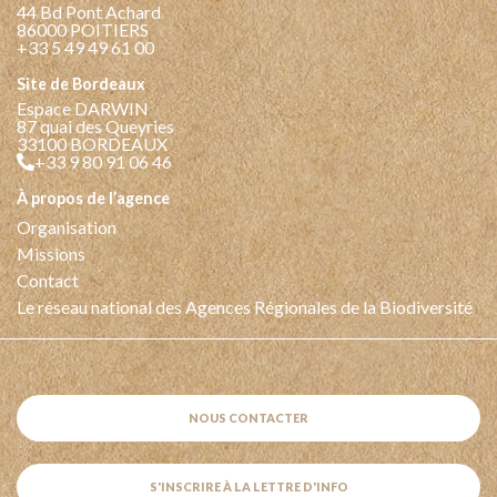
44 Bd Pont Achard
86000 POITIERS
+33 5 49 49 61 00
Site de Bordeaux
Espace DARWIN
87 quai des Queyries
33100 BORDEAUX
+33 9 80 91 06 46
à propos de l’agence
Organisation
Missions
Contact
Le réseau national des Agences Régionales de la Biodiversité
NOUS CONTACTER
S'INSCRIRE À LA LETTRE D'INFO