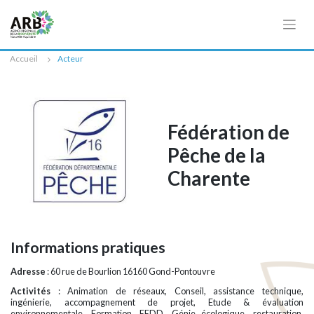
Cookies management panel
Accueil
Acteur
Fédération de
Pêche de la
Charente
Informations pratiques
Adresse
: 60 rue de Bourlion 16160 Gond-Pontouvre
Activités
: Animation de réseaux, Conseil, assistance technique,
ingénierie, accompagnement de projet, Etude & évaluation
environnementale, Formation, EEDD, Génie écologique, restauration,