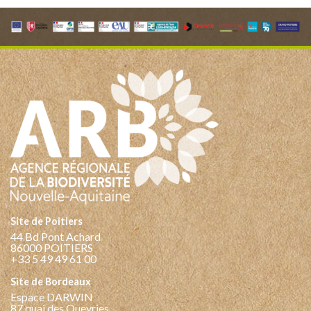
Site de Poitiers
44 Bd Pont Achard
86000 POITIERS
+33 5 49 49 61 00
Site de Bordeaux
Espace DARWIN
87 quai des Queyries