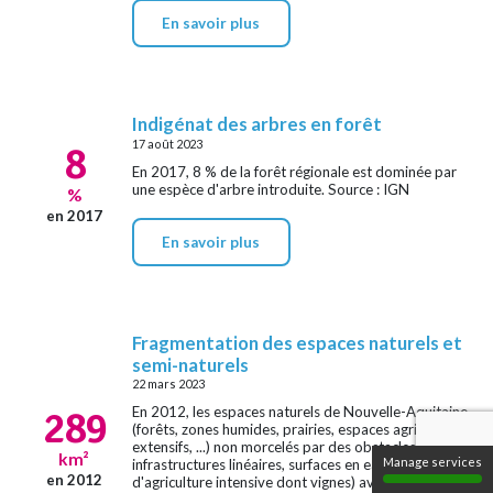
En savoir plus
Indigénat des arbres en forêt
17 août 2023
8
En 2017, 8 % de la forêt régionale est dominée par
une espèce d'arbre introduite. Source : IGN
%
en 2017
En savoir plus
Fragmentation des espaces naturels et
semi-naturels
22 mars 2023
289
En 2012, les espaces naturels de Nouvelle-Aquitaine
(forêts, zones humides, prairies, espaces agricoles
extensifs, ...) non morcelés par des obstacles (villes,
km²
Manage services
infrastructures linéaires, surfaces en eau, espaces
en 2012
d'agriculture intensive dont vignes) avaient une