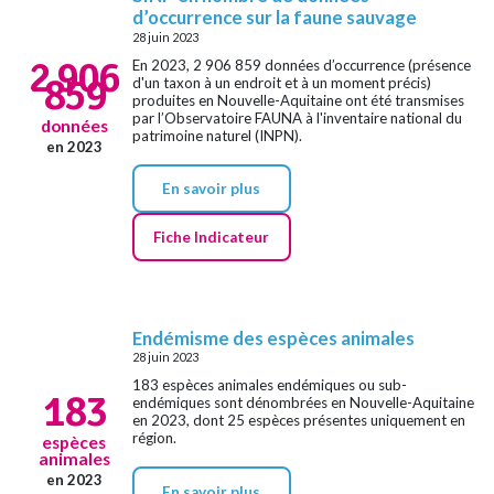
d’occurrence sur la faune sauvage
28 juin 2023
2 906
En 2023, 2 906 859 données d’occurrence (présence
859
d'un taxon à un endroit et à un moment précis)
produites en Nouvelle-Aquitaine ont été transmises
par l’Observatoire FAUNA à l'inventaire national du
données
patrimoine naturel (INPN).
en 2023
En savoir plus
Fiche Indicateur
Endémisme des espèces animales
28 juin 2023
183 espèces animales endémiques ou sub-
183
endémiques sont dénombrées en Nouvelle-Aquitaine
en 2023, dont 25 espèces présentes uniquement en
région.
espèces
animales
en 2023
En savoir plus