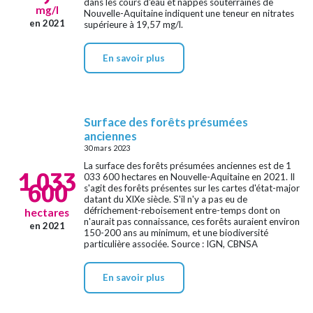
dans les cours d'eau et nappes souterraines de
mg/l
Nouvelle-Aquitaine indiquent une teneur en nitrates
en 2021
supérieure à 19,57 mg/l.
En savoir plus
Surface des forêts présumées
anciennes
30 mars 2023
La surface des forêts présumées anciennes est de 1
1 033
033 600 hectares en Nouvelle-Aquitaine en 2021. Il
600
s'agit des forêts présentes sur les cartes d'état-major
datant du XIXe siècle. S'il n'y a pas eu de
défrichement-reboisement entre-temps dont on
hectares
n'aurait pas connaissance, ces forêts auraient environ
en 2021
150-200 ans au minimum, et une biodiversité
particulière associée. Source : IGN, CBNSA
En savoir plus