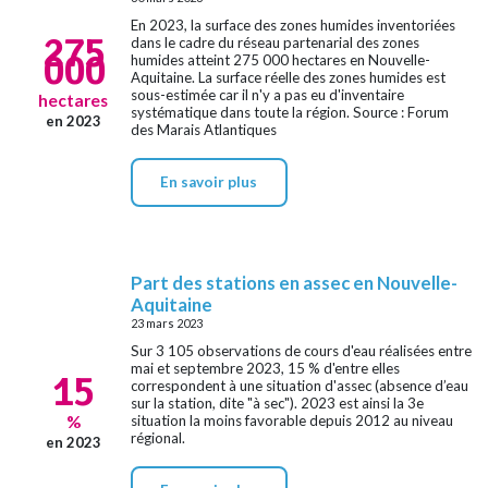
En 2023, la surface des zones humides inventoriées
275
dans le cadre du réseau partenarial des zones
000
humides atteint 275 000 hectares en Nouvelle-
Aquitaine. La surface réelle des zones humides est
sous-estimée car il n'y a pas eu d'inventaire
hectares
systématique dans toute la région. Source : Forum
en 2023
des Marais Atlantiques
En savoir plus
Part des stations en assec en Nouvelle-
Aquitaine
23 mars 2023
Sur 3 105 observations de cours d'eau réalisées entre
mai et septembre 2023, 15 % d'entre elles
15
correspondent à une situation d'assec (absence d’eau
sur la station, dite "à sec"). 2023 est ainsi la 3e
situation la moins favorable depuis 2012 au niveau
%
régional.
en 2023