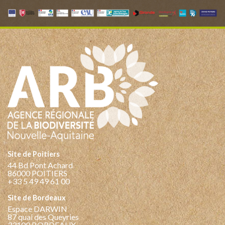
Site de Poitiers
44 Bd Pont Achard
86000 POITIERS
+33 5 49 49 61 00
Site de Bordeaux
Espace DARWIN
87 quai des Queyries
33100 BORDEAUX