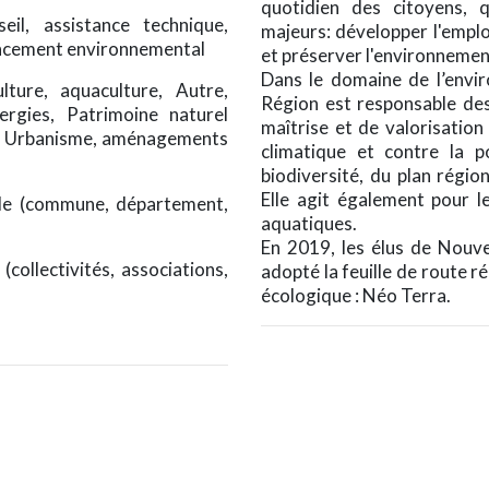
quotidien des citoyens, q
il, assistance technique,
majeurs: développer l'emplo
ancement environnemental
et préserver l'environnement 
Dans le domaine de l’envi
ulture, aquaculture, Autre,
Région est responsable des
nergies, Patrimoine naturel
maîtrise et de valorisation
e, Urbanisme, aménagements
climatique et contre la po
biodiversité, du plan régio
Elle agit également pour le
riale (commune, département,
aquatiques.
En 2019, les élus de Nouve
(collectivités, associations,
adopté la feuille de route r
écologique : Néo Terra.