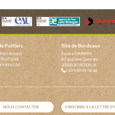
 de Poitiers
Site de Bordeaux
Pont Achard
Espace DARWIN
 POITIERS
87 quai des Queyries
49 49 61 00
33100 BORDEAUX
+33 9 80 91 06 46
NOUS CONTACTER
S'INSCRIRE À LA LETTRE D