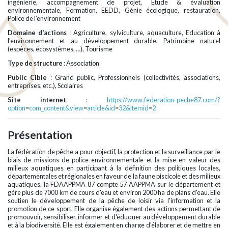
ingénierie, accompagnement de projet, Etude & évaluation
environnementale, Formation, EEDD, Génie écologique, restauration,
Police de l’environnement
Domaine d'actions
: Agriculture, sylviculture, aquaculture, Education à
l’environnement et au développement durable, Patrimoine naturel
(espèces, écosystèmes, …), Tourisme
Type de structure
: Association
Public Cible
: Grand public, Professionnels (collectivités, associations,
entreprises, etc.), Scolaires
Site internet
:
https://www.federation-peche87.com/?
option=com_content&view=article&id=32&Itemid=2
Présentation
La fédération de pêche a pour objectif, la protection et la surveillance par le
biais de missions de police environnementale et la mise en valeur des
milieux aquatiques en participant à la définition des politiques locales,
départementales et régionales en faveur de la faune piscicole et des milieux
aquatiques. la FDAAPPMA 87 compte 57 AAPPMA sur le département et
gére plus de 7000 km de cours d'eau et environ 2000 ha de plans d'eau. Elle
soutien le développement de la pêche de loisir via l'information et la
promotion de ce sport. Elle organise également des actions permettant de
promouvoir, sensibiliser, informer et d'éduquer au développement durable
et à la biodiversité. Elle est également en charge d'élaborer et de mettre en