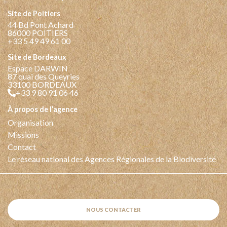
Site de Poitiers
44 Bd Pont Achard
86000 POITIERS
+33 5 49 49 61 00
Site de Bordeaux
Espace DARWIN
87 quai des Queyries
33100 BORDEAUX
+33 9 80 91 06 46
à propos de l’agence
Organisation
Missions
Contact
Le réseau national des Agences Régionales de la Biodiversité
NOUS CONTACTER