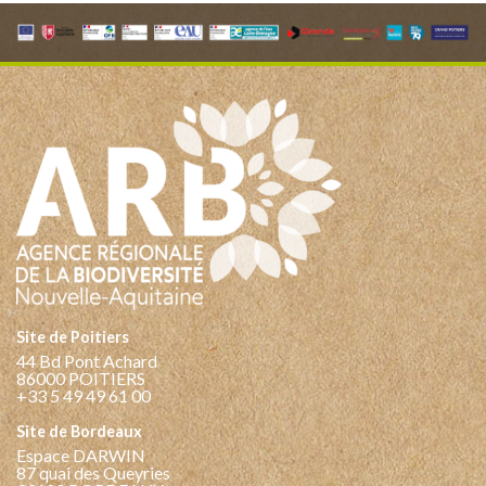
Site de Poitiers
44 Bd Pont Achard
86000 POITIERS
+33 5 49 49 61 00
Site de Bordeaux
Espace DARWIN
87 quai des Queyries