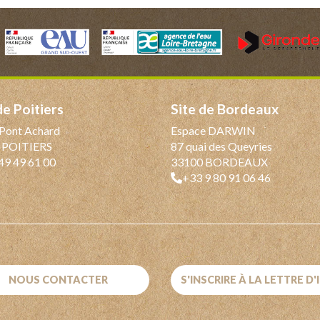
 de Poitiers
Site de Bordeaux
Pont Achard
Espace DARWIN
 POITIERS
87 quai des Queyries
49 49 61 00
33100 BORDEAUX
+33 9 80 91 06 46
NOUS CONTACTER
S'INSCRIRE À LA LETTRE D