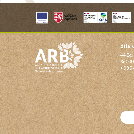
Site
44 Bd 
86000
+33 5 