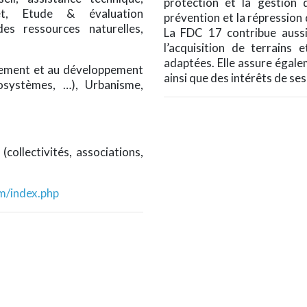
protection et la gestion 
et, Etude & évaluation
prévention et la répression
des ressources naturelles,
La FDC 17 contribue aussi
l’acquisition de terrains
adaptées. Elle assure égale
nnement et au développement
ainsi que des intérêts de se
cosystèmes, …), Urbanisme,
(collectivités, associations,
m/index.php