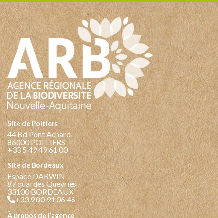
Site de Poitiers
44 Bd Pont Achard
86000 POITIERS
+33 5 49 49 61 00
Site de Bordeaux
Espace DARWIN
87 quai des Queyries
33100 BORDEAUX
+33 9 80 91 06 46
à propos de l’agence