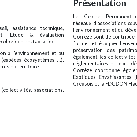
Présentation
Les Centres Permanent d'
réseaux d'associations œu
il, assistance technique,
l'environnement et du déve
et, Etude & évaluation
Corrèze sont de contribuer
cologique, restauration
former et éduquer l'ensem
préservation des patri
ion à l’environnement et au
également les collectivités
 (espèces, écosystèmes, …),
réglementaires et leurs d
ts du territoire
Corrèze coordonne égalem
Exotiques Envahissantes 
Creusois et la FDGDON Hau
(collectivités, associations,