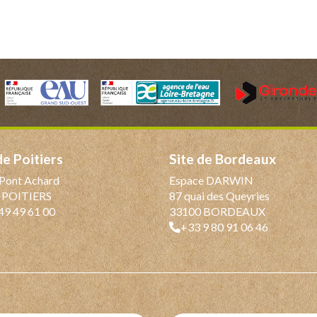
 de Poitiers
Site de Bordeaux
Pont Achard
Espace DARWIN
 POITIERS
87 quai des Queyries
49 49 61 00
33100 BORDEAUX
+33 9 80 91 06 46