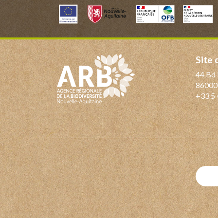
Site
44 Bd 
86000
+33 5 