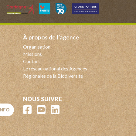
à propos de l’agence
Organisation
Missions
Contact
Le réseau national des Agences
Régionales de la Biodiversité
NOUS SUIVRE
'INFO