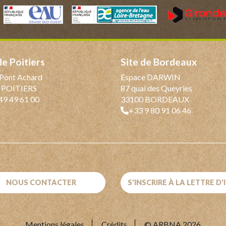
 de Poitiers
Site de Bordeaux
Pont Achard
Espace DARWIN
 POITIERS
87 quai des Queyries
49 49 61 00
33100 BORDEAUX
+33 9 80 91 06 46
NOUS CONTACTER
S'INSCRIRE À LA LETTRE D
Mentions légales
Crédits
© ARBNA 2026