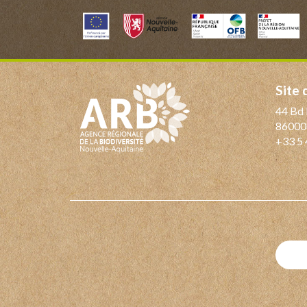
Site
44 Bd 
86000
+33 5 