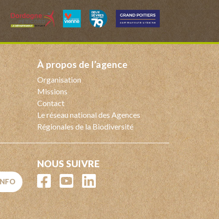
à propos de l’agence
Organisation
Missions
Contact
Le réseau national des Agences
Régionales de la Biodiversité
NOUS SUIVRE
'INFO