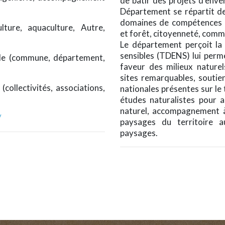
de bâtir des projets d'enve
Département se répartit de
domaines de compétences de 
ulture, aquaculture, Autre,
et forêt, citoyenneté, commu
Le département perçoit la
sensibles (TDENS) lui perm
riale (commune, département,
faveur des milieux nature
sites remarquables, soutie
(collectivités, associations,
nationales présentes sur le 
études naturalistes pour a
naturel, accompagnement à
/
paysages du territoire 
paysages.