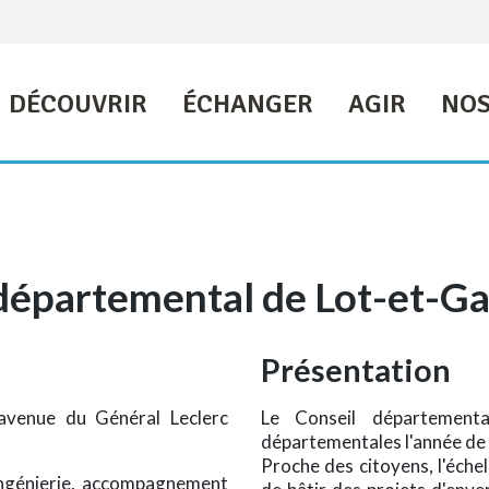
DÉCOUVRIR
ÉCHANGER
AGIR
NOS
départemental de Lot-et-Ga
Présentation
avenue du Général Leclerc
Le Conseil départementa
départementales l'année de m
Proche des citoyens, l'éche
 ingénierie, accompagnement