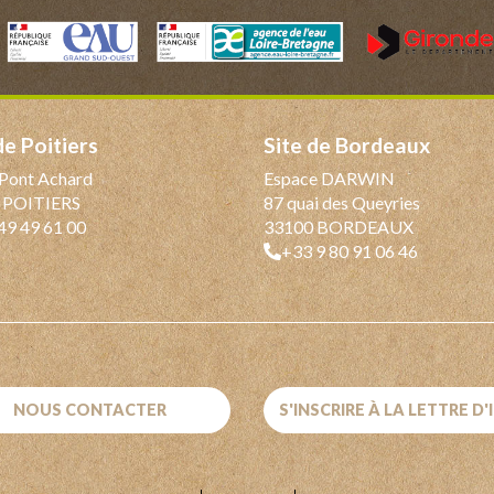
 de Poitiers
Site de Bordeaux
Pont Achard
Espace DARWIN
 POITIERS
87 quai des Queyries
49 49 61 00
33100 BORDEAUX
+33 9 80 91 06 46
NOUS CONTACTER
S'INSCRIRE À LA LETTRE D