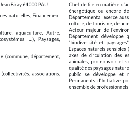
 Jean Biray 64000 PAU
Chef de file en matière d’ac
énergétique ou encore de 
rces naturelles, Financement
Départemental exerce auss
culture, de tourisme, de nu
Acteur majeur de l'enviro
ulture, aquaculture, Autre,
Département développe q
écosystèmes, …), Paysages,
"biodiversité et paysages
Espaces naturels sensibles 
axes de circulation des e
riale (commune, département,
animales, promouvoir et so
qualité des paysages naturels
(collectivités, associations,
public se développe et 
Permanents d'Initiative po
ensemble de professionnels