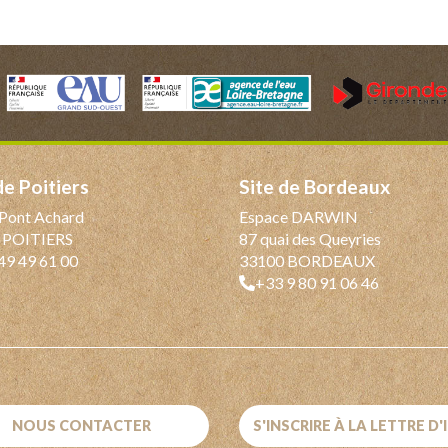
 de Poitiers
Site de Bordeaux
Pont Achard
Espace DARWIN
 POITIERS
87 quai des Queyries
49 49 61 00
33100 BORDEAUX
+33 9 80 91 06 46
NOUS CONTACTER
S'INSCRIRE À LA LETTRE D