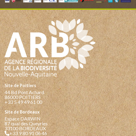
Site de Poitiers
44 Bd Pont Achard
86000 POITIERS
+33 5 49 49 61 00
Site de Bordeaux
Espace DARWIN
87 quai des Queyries
33100 BORDEAUX
+33 9 80 91 06 46