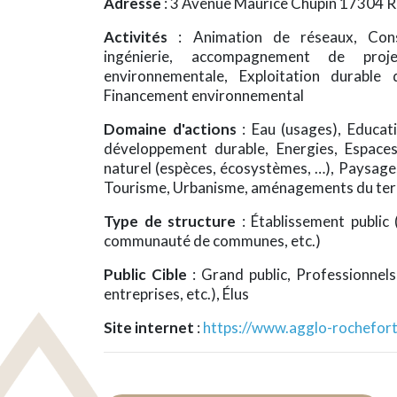
Adresse
: 3 Avenue Maurice Chupin 17304 
Activités
: Animation de réseaux, Conse
ingénierie, accompagnement de proj
environnementale, Exploitation durable 
Financement environnemental
Domaine d'actions
: Eau (usages), Educat
développement durable, Energies, Espaces 
naturel (espèces, écosystèmes, …), Paysages,
Tourisme, Urbanisme, aménagements du terr
Type de structure
: Établissement public
communauté de communes, etc.)
Public Cible
: Grand public, Professionnels 
entreprises, etc.), Élus
Site internet
:
https://www.agglo-rochefort