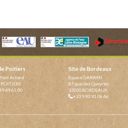
 de Poitiers
Site de Bordeaux
Pont Achard
Espace DARWIN
 POITIERS
87 quai des Queyries
49 49 61 00
33100 BORDEAUX
+33 9 80 91 06 46