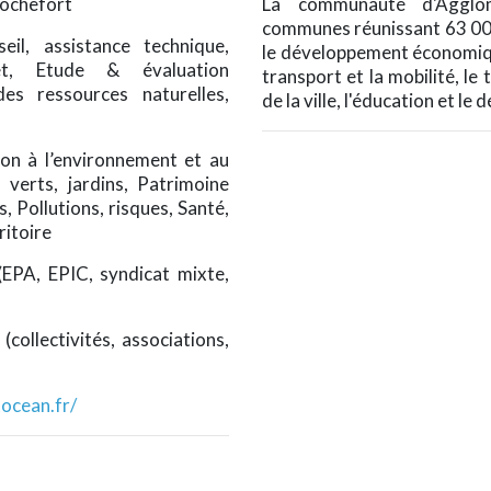
Rochefort
La communauté d'Agglo
communes réunissant 63 000
il, assistance technique,
le développement économique
et, Etude & évaluation
transport et la mobilité, le 
des ressources naturelles,
de la ville, l'éducation et l
ion à l’environnement et au
verts, jardins, Patrimoine
 Pollutions, risques, Santé,
itoire
 (EPA, EPIC, syndicat mixte,
(collectivités, associations,
ocean.fr/