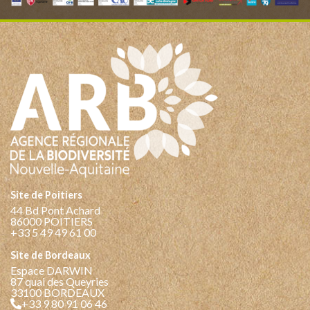
Site de Poitiers
44 Bd Pont Achard
86000 POITIERS
+33 5 49 49 61 00
Site de Bordeaux
Espace DARWIN
87 quai des Queyries
33100 BORDEAUX
+33 9 80 91 06 46