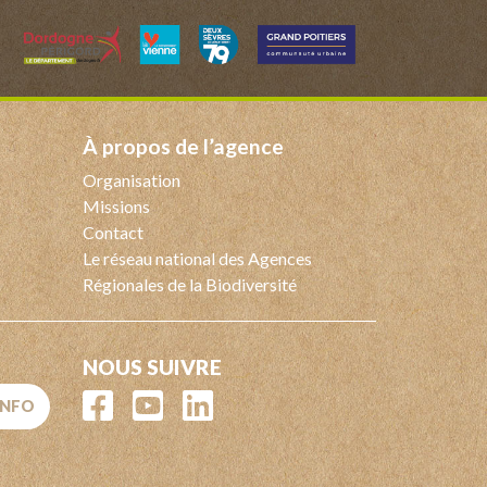
à propos de l’agence
Organisation
Missions
Contact
Le réseau national des Agences
Régionales de la Biodiversité
NOUS SUIVRE
'INFO