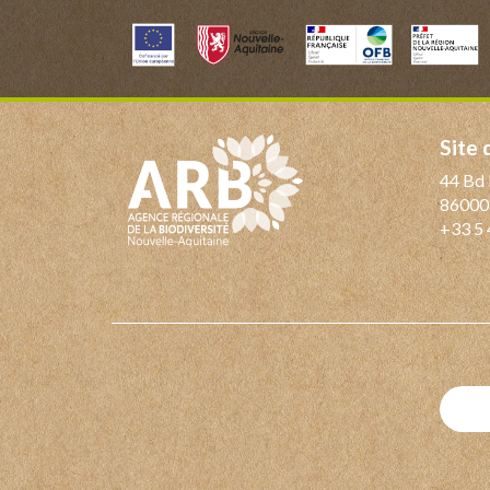
Site
44 Bd 
86000
+33 5 