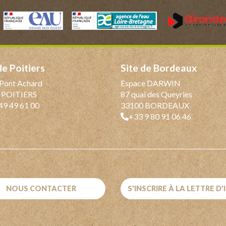
 de Poitiers
Site de Bordeaux
Pont Achard
Espace DARWIN
 POITIERS
87 quai des Queyries
49 49 61 00
33100 BORDEAUX
+33 9 80 91 06 46
NOUS CONTACTER
S'INSCRIRE À LA LETTRE D