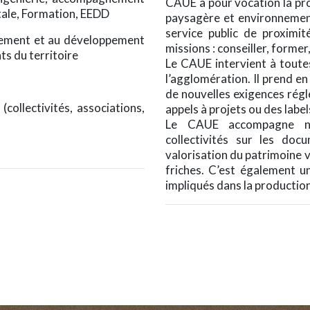
CAUE a pour vocation la pro
tale, Formation, EEDD
paysagère et environnementa
service public de proximit
nnement et au développement
missions : conseiller, former,
s du territoire
Le CAUE intervient à toutes
l’agglomération. Il prend en 
de nouvelles exigences régl
(collectivités, associations,
appels à projets ou des labe
Le CAUE accompagne no
collectivités sur les doc
valorisation du patrimoine v
friches. C’est également u
impliqués dans la production 