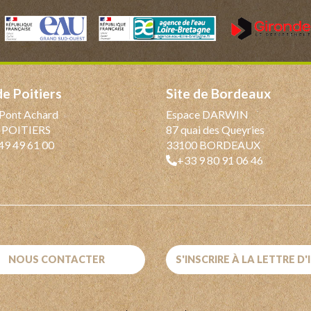
 de Poitiers
Site de Bordeaux
Pont Achard
Espace DARWIN
 POITIERS
87 quai des Queyries
49 49 61 00
33100 BORDEAUX
+33 9 80 91 06 46
NOUS CONTACTER
S'INSCRIRE À LA LETTRE D