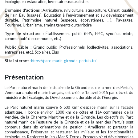
écologique, restauration, Inventaires naturalistes
Domaine d'actions
: Agriculture, sylviculture, aquaculture, Climat, qualité
de l’air, Eau (usages), Education à l’environnement et au développement
durable, Patrimoine naturel (espèces, écosystèmes, …), Paysages,
Tourisme, Urbanisme, aménagements du territoire
Type de structure
: Établissement public (EPA, EPIC, syndicat mixte,
communauté de communes, etc.)
Public Cible
: Grand public, Professionnels (collectivités, associations,
entreprises, etc.), Scolaires, Élus
Site internet
:
https://parc-marin-gironde-pertuis.fr/
Présentation
Le Parc naturel marin de l’estuaire de la Gironde et de la mer des Pertuis,
7ème parc naturel marin français, est créé le 15 avril 2015 par décret du
ministère de l’Écologie, du Développement durable et de l’Énergie.
Le Parc naturel marin couvre 6 500 km² d’espace marin sur la façade
atlantique. Il borde environ 1000 km de côtes et 114 communes de la
Vendée, de la Charente-Maritime et de la Gironde. Les objectifs du Parc
naturel marin de l'estuaire de la Gironde et de la mer des Pertuis sont
contenus dans six orientations de gestion : Améliorer et partager la
connaissance, Préserver et restaurer les milieux et les fonctionnalités
écologiques, Renforcer le lien « Mer & Terre », Promouvoir et développer les