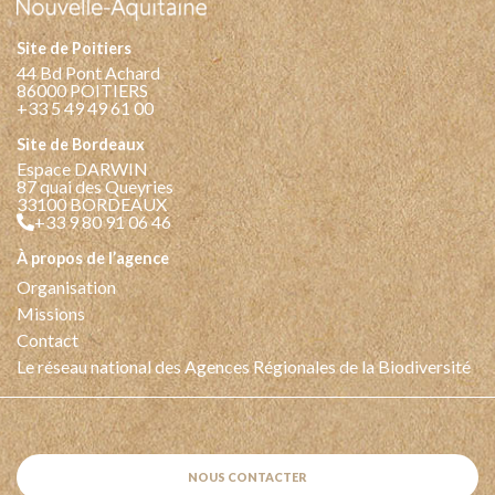
Site de Poitiers
44 Bd Pont Achard
86000 POITIERS
+33 5 49 49 61 00
Site de Bordeaux
Espace DARWIN
87 quai des Queyries
33100 BORDEAUX
+33 9 80 91 06 46
à propos de l’agence
Organisation
Missions
Contact
Le réseau national des Agences Régionales de la Biodiversité
NOUS CONTACTER