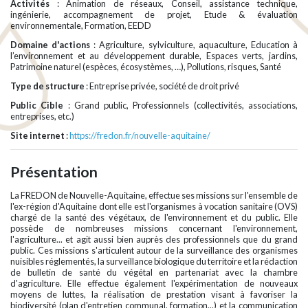
Activités
: Animation de réseaux, Conseil, assistance technique,
ingénierie, accompagnement de projet, Etude & évaluation
environnementale, Formation, EEDD
Domaine d'actions
: Agriculture, sylviculture, aquaculture, Education à
l’environnement et au développement durable, Espaces verts, jardins,
Patrimoine naturel (espèces, écosystèmes, …), Pollutions, risques, Santé
Type de structure
: Entreprise privée, société de droit privé
Public Cible
: Grand public, Professionnels (collectivités, associations,
entreprises, etc.)
Site internet
:
https://fredon.fr/nouvelle-aquitaine/
Présentation
La FREDON de Nouvelle-Aquitaine, effectue ses missions sur l'ensemble de
l'ex-région d'Aquitaine dont elle est l'organismes à vocation sanitaire (OVS)
chargé de la santé des végétaux, de l'environnement et du public. Elle
possède de nombreuses missions concernant l'environnement,
l'agriculture... et agit aussi bien auprès des professionnels que du grand
public. Ces missions s'articulent autour de la surveillance des organismes
nuisibles réglementés, la surveillance biologique du territoire et la rédaction
de bulletin de santé du végétal en partenariat avec la chambre
d'agriculture. Elle effectue également l'expérimentation de nouveaux
moyens de luttes, la réalisation de prestation visant à favoriser la
biodiversité (plan d'entretien communal, formation...) et la communication