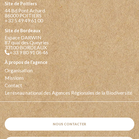
Site de Poitiers
44 Bd Pont Achard
86000 POITIERS
+33 5 49 49 61 00
Site de Bordeaux
Espace DARWIN
87 quai des Queyries
33100 BORDEAUX
+33 9 80 91 06 46
à propos de l’agence
Organisation
Missions
Contact
Le réseau national des Agences Régionales de la Biodiversité
NOUS CONTACTER