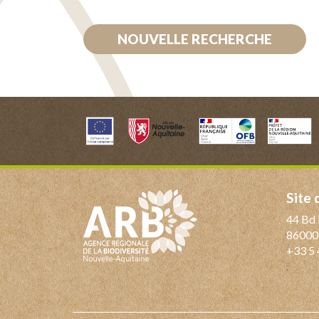
NOUVELLE RECHERCHE
Site
44 Bd 
86000
+33 5 