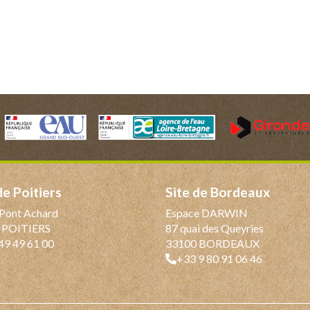
 de Poitiers
Site de Bordeaux
Pont Achard
Espace DARWIN
 POITIERS
87 quai des Queyries
49 49 61 00
33100 BORDEAUX
+33 9 80 91 06 46