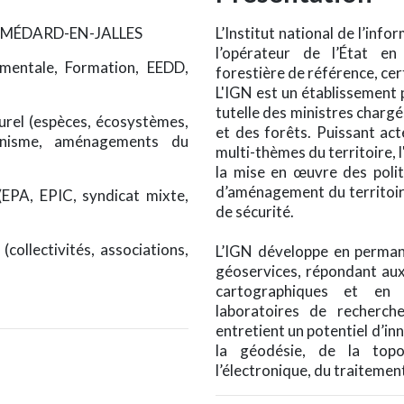
NT-MÉDARD-EN-JALLES
L’Institut national de l’inf
l’opérateur de l’État e
ementale, Formation, EEDD,
forestière de référence, cer
L'IGN est un établissement p
tutelle des ministres char
urel (espèces, écosystèmes,
et des forêts. Puissant act
banisme, aménagements du
multi-thèmes du territoire, l'
la mise en œuvre des polit
d’aménagement du territoir
 (EPA, EPIC, syndicat mixte,
de sécurité.
(collectivités, associations,
L’IGN développe en perman
géoservices, répondant aux
cartographiques et en 
laboratoires de recherche 
entretient un potentiel d’i
la géodésie, de la topo
l’électronique, du traitement