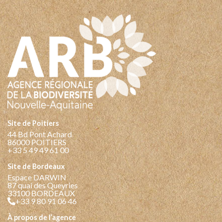
Site de Poitiers
44 Bd Pont Achard
86000 POITIERS
+33 5 49 49 61 00
Site de Bordeaux
Espace DARWIN
87 quai des Queyries
33100 BORDEAUX
+33 9 80 91 06 46
à propos de l’agence