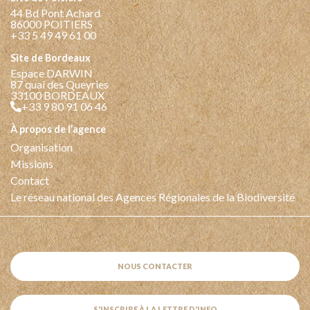
44 Bd Pont Achard
86000 POITIERS
+33 5 49 49 61 00
Site de Bordeaux
Espace DARWIN
87 quai des Queyries
33100 BORDEAUX
+33 9 80 91 06 46
à propos de l’agence
Organisation
Missions
Contact
Le réseau national des Agences Régionales de la Biodiversité
NOUS CONTACTER
S'INSCRIRE À LA LETTRE D'INFO