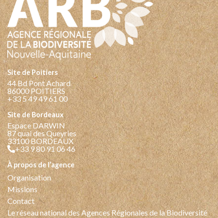
Site de Poitiers
44 Bd Pont Achard
86000 POITIERS
+33 5 49 49 61 00
Site de Bordeaux
Espace DARWIN
87 quai des Queyries
33100 BORDEAUX
+33 9 80 91 06 46
à propos de l’agence
Organisation
Missions
Contact
Le réseau national des Agences Régionales de la Biodiversité