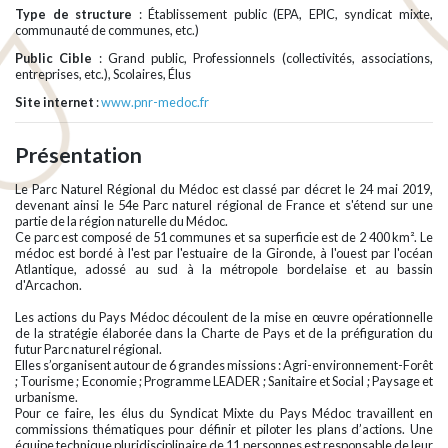
Type de structure
: Établissement public (EPA, EPIC, syndicat mixte,
communauté de communes, etc.)
Public Cible
: Grand public, Professionnels (collectivités, associations,
entreprises, etc.), Scolaires, Élus
Site internet
:
www.pnr-medoc.fr
Présentation
Le Parc Naturel Régional du Médoc est classé par décret le 24 mai 2019,
devenant ainsi le 54e Parc naturel régional de France et s'étend sur une
partie de la région naturelle du Médoc.
Ce parc est composé de 51 communes et sa superficie est de 2 400 km². Le
médoc est bordé à l'est par l'estuaire de la Gironde, à l'ouest par l'océan
Atlantique, adossé au sud à la métropole bordelaise et au bassin
d'Arcachon.
Les actions du Pays Médoc découlent de la mise en œuvre opérationnelle
de la stratégie élaborée dans la Charte de Pays et de la préfiguration du
futur Parc naturel régional.
Elles s’organisent autour de 6 grandes missions : Agri-environnement-Forêt
; Tourisme ; Economie ; Programme LEADER ; Sanitaire et Social ; Paysage et
urbanisme.
Pour ce faire, les élus du Syndicat Mixte du Pays Médoc travaillent en
commissions thématiques pour définir et piloter les plans d’actions. Une
équipe technique pluridisciplinaire de 11 personnes est responsable de leur