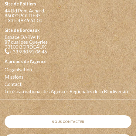
Site de Poitiers
44 Bd Pont Achard
86000 POITIERS
+33 5 49 49 61 00
Site de Bordeaux
Espace DARWIN
87 quai des Queyries
33100 BORDEAUX
+33 9 80 91 06 46
à propos de l’agence
Organisation
Missions
Contact
Le réseau national des Agences Régionales de la Biodiversité
NOUS CONTACTER