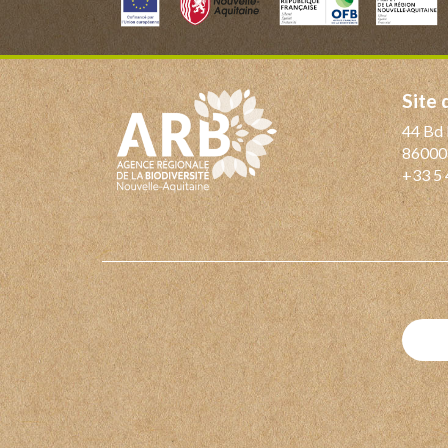
Site
44 Bd 
86000
+33 5 