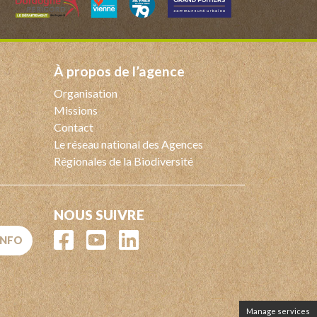
à propos de l’agence
Organisation
Missions
Contact
Le réseau national des Agences
Régionales de la Biodiversité
NOUS SUIVRE
'INFO
Manage services