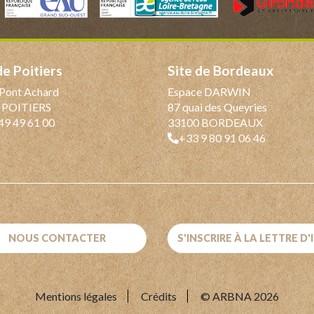
 de Poitiers
Site de Bordeaux
Pont Achard
Espace DARWIN
 POITIERS
87 quai des Queyries
49 49 61 00
33100 BORDEAUX
+33 9 80 91 06 46
NOUS CONTACTER
S'INSCRIRE À LA LETTRE D
Mentions légales
Crédits
© ARBNA 2026