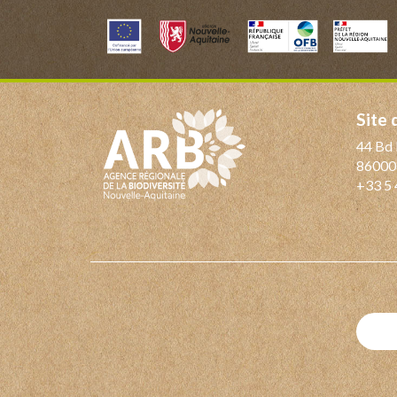
Site
44 Bd 
86000
+33 5 