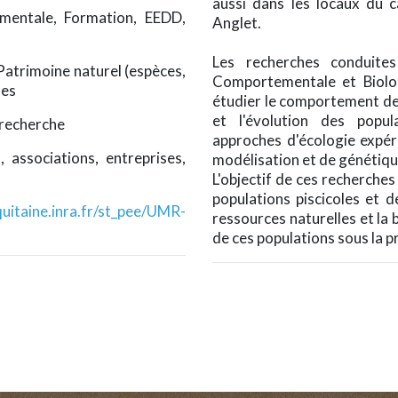
aussi dans les locaux du
ementale, Formation, EEDD,
Anglet.
Les recherches conduit
, Patrimoine naturel (espèces,
Comportementale et Biolog
ues
étudier le comportement des
et l'évolution des popul
 recherche
approches d'écologie expéri
s, associations, entreprises,
modélisation et de génétiqu
L'objectif de ces recherches
populations piscicoles et d
itaine.inra.fr/st_pee/UMR-
ressources naturelles et la b
de ces populations sous la p