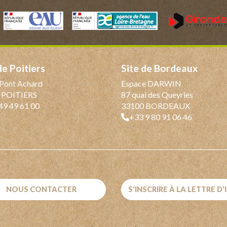
 de Poitiers
Site de Bordeaux
Pont Achard
Espace DARWIN
 POITIERS
87 quai des Queyries
49 49 61 00
33100 BORDEAUX
+33 9 80 91 06 46
NOUS CONTACTER
S'INSCRIRE À LA LETTRE D