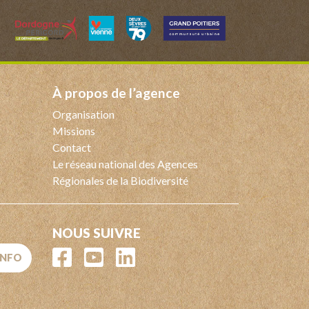
à propos de l’agence
Organisation
Missions
Contact
Le réseau national des Agences
Régionales de la Biodiversité
NOUS SUIVRE
'INFO