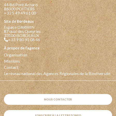
44 Bd Pont Achard
86000 POITIERS
+33 5 49 49 61 00
Site de Bordeaux
Espace DARWIN
87 quai des Queyries
33100 BORDEAUX
+33 9 80 91 06 46
à propos de l’agence
Organisation
Missions
Contact
Le réseau national des Agences Régionales de la Biodiversité
NOUS CONTACTER
S'INSCRIRE À LA LETTRE D'INFO