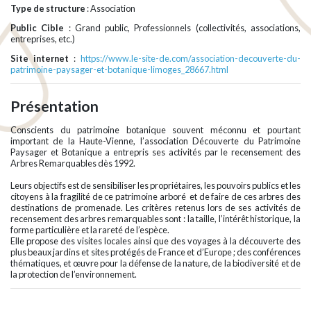
Type de structure
: Association
Public Cible
: Grand public, Professionnels (collectivités, associations,
entreprises, etc.)
Site internet
:
https://www.le-site-de.com/association-decouverte-du-
patrimoine-paysager-et-botanique-limoges_28667.html
Présentation
Conscients du patrimoine botanique souvent méconnu et pourtant
important de la Haute-Vienne, l’association Découverte du Patrimoine
Paysager et Botanique a entrepris ses activités par le recensement des
Arbres Remarquables dès 1992.
Leurs objectifs est de sensibiliser les propriétaires, les pouvoirs publics et les
citoyens à la fragilité de ce patrimoine arboré et de faire de ces arbres des
destinations de promenade. Les critères retenus lors de ses activités de
recensement des arbres remarquables sont : la taille, l’intérêt historique, la
forme particulière et la rareté de l’espèce.
Elle propose des visites locales ainsi que des voyages à la découverte des
plus beaux jardins et sites protégés de France et d’Europe ; des conférences
thématiques, et œuvre pour la défense de la nature, de la biodiversité et de
la protection de l’environnement.