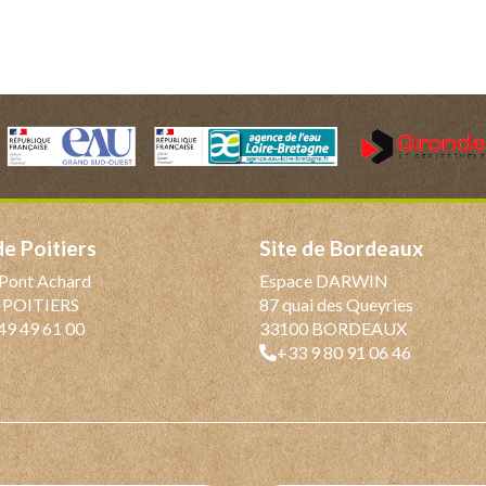
 de Poitiers
Site de Bordeaux
Pont Achard
Espace DARWIN
 POITIERS
87 quai des Queyries
49 49 61 00
33100 BORDEAUX
+33 9 80 91 06 46