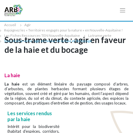
Cookies management panel
Accueil
Agir
Rejoignez les « Territoires engagés pour la nature » en Nouvelle-Aquitaine !
Les Fiches Ressources TEN Nouvelle-Aquitaine
La trame verte
Sous-trame verte : agir en faveur
Sous-trame verte : agir en faveur de la haie et du bocage
de la haie et du bocage
La haie
La haie
est un élément linéaire du paysage composé d’arbres,
d’arbustes, de plantes herbacées formant plusieurs étages de
végétation, souvent créé et géré par les humains, dont l’aspect dépend
de la région, du sol et du climat, du contexte agricole, des espèces la
composant, des pratiques d’entretien et de gestion, des usages locaux.
Les services rendus
par la haie
Intérêt pour la biodiversité
(habitat d’espèces, corridors,