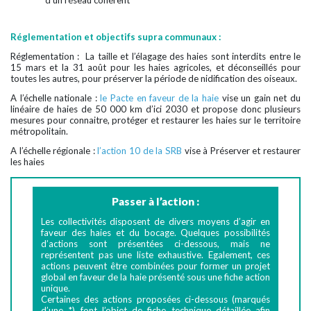
d’un réseau cohérent
Réglementation et objectifs supra communaux :
Réglementation : La taille et l’élagage des haies sont interdits entre le
15 mars et la 31 août pour les haies agricoles, et déconseillés pour
toutes les autres, pour préserver la période de nidification des oiseaux.
A l’échelle nationale :
le Pacte en faveur de la haie
vise un gain net du
linéaire de haies de 50 000 km d’ici 2030 et propose donc plusieurs
mesures pour connaitre, protéger et restaurer les haies sur le territoire
métropolitain.
A l’échelle régionale :
l’action 10 de la SRB
vise à Préserver et restaurer
les haies
Passer à l’action :
Les collectivités disposent de divers moyens d’agir en
faveur des haies et du bocage. Quelques possibilités
d’actions sont présentées ci-dessous, mais ne
représentent pas une liste exhaustive. Egalement, ces
actions peuvent être combinées pour former un projet
global en faveur de la haie présenté sous une fiche action
unique.
Certaines des actions proposées ci-dessous (marqués
d’une *) font l’objet de fiche technique détaillée afin