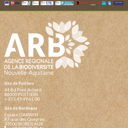
Site de Poitiers
44 Bd Pont Achard
86000 POITIERS
+33 5 49 49 61 00
Site de Bordeaux
Espace DARWIN
87 quai des Queyries
33100 BORDEAUX