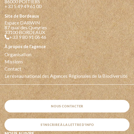
86000 POITIERS
+33 5 49 49 61 00
Site de Bordeaux
Espace DARWIN
87 quai des Queyries
33100 BORDEAUX
+33 9 80 91 06 46
à propos de l’agence
Organisation
Missions
Contact
Le réseau national des Agences Régionales de la Biodiversité
NOUS CONTACTER
S'INSCRIRE À LA LETTRE D'INFO
NOUS SUIVRE