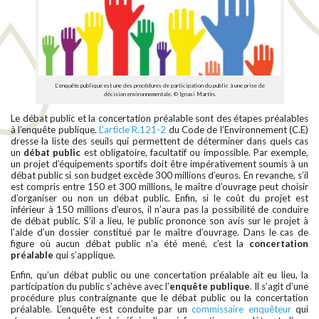
L’enquête publique est une des procédures de participation du public à une prise de
décision environnementale. © Ignasi Martín.
Le débat public et la concertation préalable sont des étapes préalables
à l’enquête publique.
L’article R.121-2
du Code de l’Environnement (C.E)
dresse la liste des seuils qui permettent de déterminer dans quels cas
un
débat public
est obligatoire, facultatif ou impossible. Par exemple,
un projet d’équipements sportifs doit être impérativement soumis à un
débat public si son budget excède 300 millions d’euros. En revanche, s’il
est compris entre 150 et 300 millions, le maître d’ouvrage peut choisir
d’organiser ou non un débat public. Enfin, si le coût du projet est
inférieur à 150 millions d’euros, il n’aura pas la possibilité de conduire
de débat public. S’il a lieu, le public prononce son avis sur le projet à
l’aide d’un dossier constitué par le maître d’ouvrage. Dans le cas de
figure où aucun débat public n’a été mené, c’est la
concertation
préalable
qui s’applique.
Enfin, qu’un débat public ou une concertation préalable ait eu lieu, la
participation du public s’achève avec l’
enquête publique
. Il s’agit d’une
procédure plus contraignante que le débat public ou la concertation
préalable. L’enquête est conduite par un
commissaire enquêteur
qui