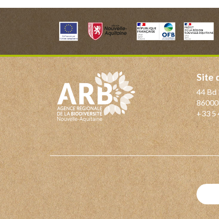
Site
44 Bd 
86000
+33 5 