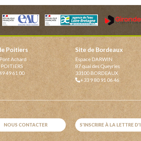
 de Poitiers
Site de Bordeaux
Pont Achard
Espace DARWIN
 POITIERS
87 quai des Queyries
49 49 61 00
33100 BORDEAUX
+33 9 80 91 06 46
NOUS CONTACTER
S'INSCRIRE À LA LETTRE D