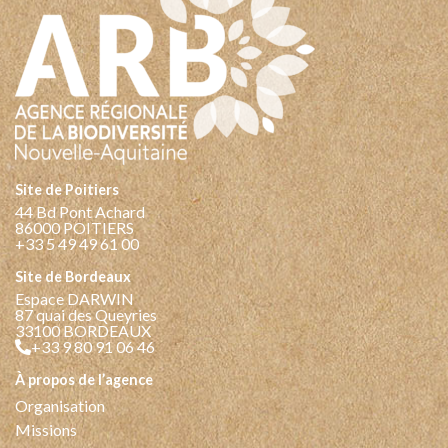
Site de Poitiers
44 Bd Pont Achard
86000 POITIERS
+33 5 49 49 61 00
Site de Bordeaux
Espace DARWIN
87 quai des Queyries
33100 BORDEAUX
+33 9 80 91 06 46
à propos de l’agence
Organisation
Missions