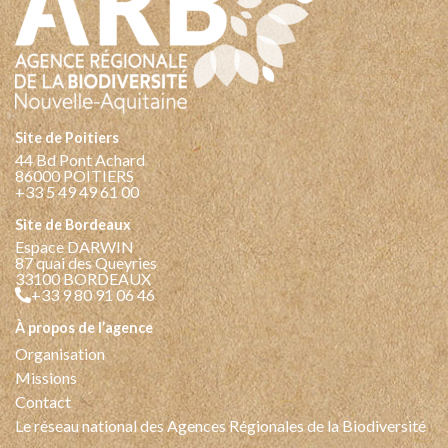
Site de Poitiers
44 Bd Pont Achard
86000 POITIERS
+33 5 49 49 61 00
Site de Bordeaux
Espace DARWIN
87 quai des Queyries
33100 BORDEAUX
+33 9 80 91 06 46
à propos de l’agence
Organisation
Missions
Contact
Le réseau national des Agences Régionales de la Biodiversité