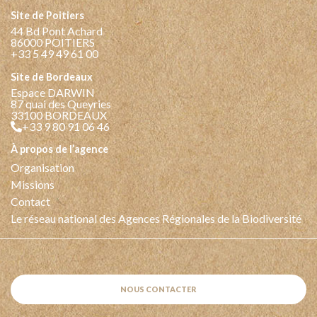
Site de Poitiers
44 Bd Pont Achard
86000 POITIERS
+33 5 49 49 61 00
Site de Bordeaux
Espace DARWIN
87 quai des Queyries
33100 BORDEAUX
+33 9 80 91 06 46
à propos de l’agence
Organisation
Missions
Contact
Le réseau national des Agences Régionales de la Biodiversité
NOUS CONTACTER