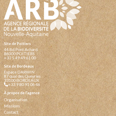
Site de Poitiers
44 Bd Pont Achard
86000 POITIERS
+33 5 49 49 61 00
Site de Bordeaux
Espace DARWIN
87 quai des Queyries
33100 BORDEAUX
+33 9 80 91 06 46
à propos de l’agence
Organisation
Missions
Contact