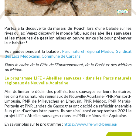
Partez à la découverte du
marais du Pouch
lors d’une balade sur les
rives du lac. Venez découvrir le monde fabuleux des
abeilles sauvages
et l
es mesures de gestion
mises en œuvre sur ce site pour préserver
leur habitat !
Vos guides pendant la balade :
Parc naturel régional Médoc
,
Syndicat
des Lacs Médocains
,
Commune de Carcans
Dans le cadre de la Fête de l’Environnement, de la Forêt et des Métiers
du Médoc.
Le programme LIFE « Abeilles sauvages » dans les Parcs naturels
régionaux de Nouvelle-Aquitaine
Afin de limiter le déclin des pollinisateurs sauvages sur leurs territoires,
les cinq Parcs naturels régionaux de Nouvelle-Aquitaine (PNR Périgord-
Limousin, PNR de Millevaches en Limousin, PNR Médoc, PNR Marais-
Poitevin et PNR Landes de Gascogne) ont décidé de réfléchir ensemble
à un plan d’actions inter-parcs. Ils ont ainsi lancé en septembre 2021 le
projet LIFE « Abeilles sauvages » dans les PNR de Nouvelle-Aquitaine.
En savoir plus sur le programme :
https://www.life-wild-bees.eu/