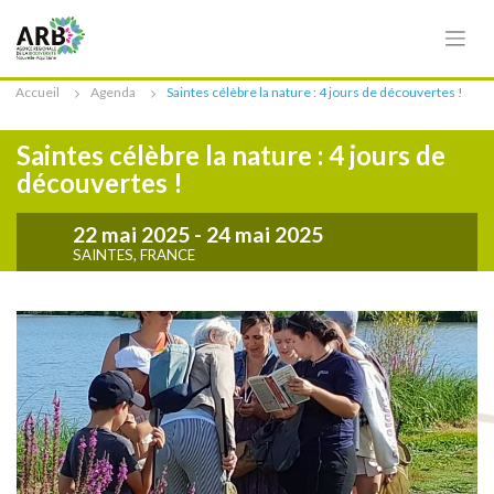
Cookies management panel
Accueil
Agenda
Saintes célèbre la nature : 4 jours de découvertes !
Saintes célèbre la nature : 4 jours de
découvertes !
22 mai 2025
- 24 mai 2025
SAINTES, FRANCE