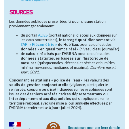
SOURCES
Les données publiques présentées ici pour chaque station
proviennent généralement :
du portail
ADES
(portail national d'accès aux données sur
les eaux souterraines),
interrogé quotidiennement
via
l’API « Piézométrie »
de Hub'Eau
, pour ce qui est des
données « en quasi temps réel »
(niveau d’eau journalier)
de
calculs réalisés par l’ARBNA
pour ce qui est des
données statistiques basées sur l'historique de
mesures
(quinquennales, décennales sèches et humides,
minima moyennes, médianes et maxima).
Dernière mise à
jour : 2021.
Concernant les
stations « police de l'eau »
, les valeurs des
seuils de gestion conjoncturelle
(vigilance, alerte, alerte
renforcée, coupure ou crise) indiquées sur les graphiques sont
issues des
derniers arrêtés cadres départementaux ou
interdépartementaux disponibles
qui s'appliquent sur le
territoire régional, avec une mise à jour annuelle effectuée par
l'ARBNA (dernière mise à jour : juillet 2024).