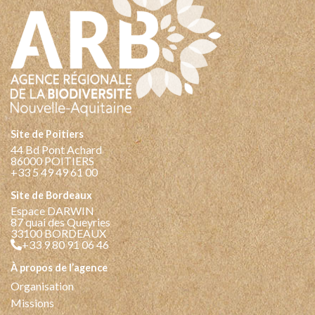
Site de Poitiers
44 Bd Pont Achard
86000 POITIERS
+33 5 49 49 61 00
Site de Bordeaux
Espace DARWIN
87 quai des Queyries
33100 BORDEAUX
+33 9 80 91 06 46
à propos de l’agence
Organisation
Missions