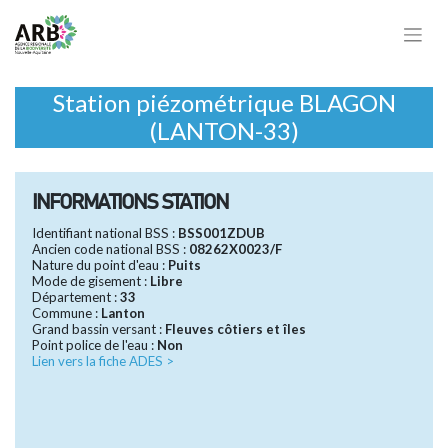
Cookies management panel
Station piézométrique BLAGON
(LANTON-33)
INFORMATIONS STATION
Identifiant national BSS :
BSS001ZDUB
Ancien code national BSS :
08262X0023/F
Nature du point d'eau :
Puits
Mode de gisement :
Libre
Département :
33
Commune :
Lanton
Grand bassin versant :
Fleuves côtiers et îles
Point police de l'eau :
Non
Lien vers la fiche ADES >