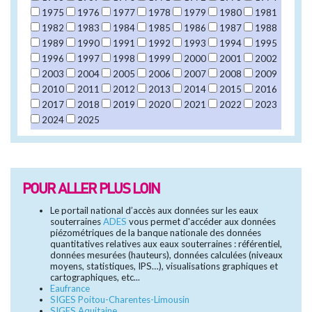
1975
1976
1977
1978
1979
1980
1981
1982
1983
1984
1985
1986
1987
1988
1989
1990
1991
1992
1993
1994
1995
1996
1997
1998
1999
2000
2001
2002
2003
2004
2005
2006
2007
2008
2009
2010
2011
2012
2013
2014
2015
2016
2017
2018
2019
2020
2021
2022
2023
2024
2025
POUR ALLER PLUS LOIN
Le portail national d’accès aux données sur les eaux
souterraines
ADES
vous permet d'accéder aux données
piézométriques de la banque nationale des données
quantitatives relatives aux eaux souterraines : référentiel,
données mesurées (hauteurs), données calculées (niveaux
moyens, statistiques, IPS…), visualisations graphiques et
cartographiques, etc...
Eaufrance
SIGES Poitou-Charentes-Limousin
SIGES Aquitaine