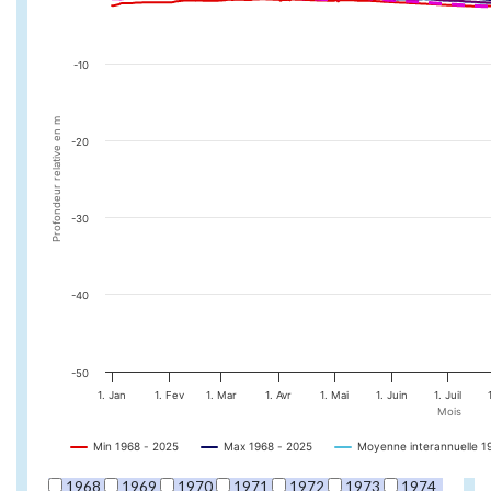
-10
Profondeur relative en m
-20
-30
-40
-50
1. Jan
1. Fev
1. Mar
1. Avr
1. Mai
1. Juin
1. Juil
Mois
Min 1968 - 2025
Max 1968 - 2025
Moyenne interannuelle 1
1968
1969
1970
1971
1972
1973
1974