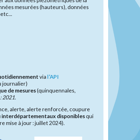
r aux données piézométriques de la
données mesurées (hauteurs), données
etc...
quotidiennement
via
l’API
 journalier)
ique de mesures
(quinquennales,
: 2021.
ance, alerte, alerte renforcée, coupure
u interdépartementaux disponibles
qui
 mise à jour : juillet 2024).