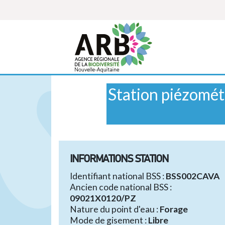
Cookies management panel
Station piézom
INFORMATIONS STATION
Identifiant national BSS :
BSS002CAVA
Ancien code national BSS :
09021X0120/PZ
Nature du point d'eau :
Forage
Mode de gisement :
Libre