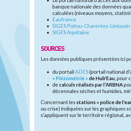
Le portail national d’accès aux do
banque nationale des données quan
calculées (niveaux moyens, statisti
Eaufrance
SIGES Poitou-Charentes-Limousin
SIGES Aquitaine
SOURCES
Les données publiques présentées ici p
du portail
ADES
(portail national d
« Piézométrie »
de Hub'Eau
, pour 
de
calculs réalisés par l’ARBNA
pou
décennales sèches et humides, mi
Concernant les
stations « police de l'ea
ou crise) indiquées sur les graphiques s
s'appliquent sur le territoire régional, 