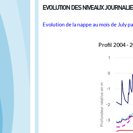
EVOLUTION DES NIVEAUX JOURNALI
Evolution de la nappe au mois de July pa
Profil 2
1
0
Profondeur relative en m
-1
-2
-3