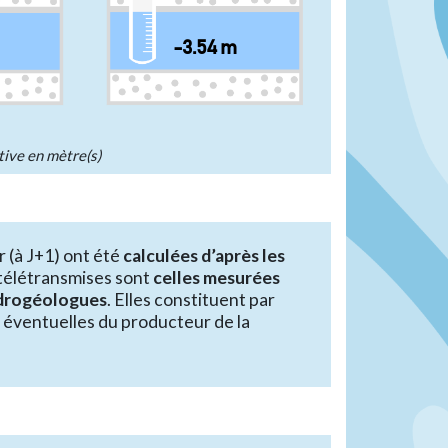
-3.54 m
tive en mètre(s)
r (à J+1) ont été
calculées d’après les
 télétransmises sont
celles mesurées
hydrogéologues
. Elles constituent par
 éventuelles du producteur de la