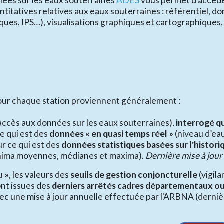
nnées sur les eaux souterraines
ADES
vous permet d'accéde
titatives relatives aux eaux souterraines : référentiel, 
ques, IPS…), visualisations graphiques et cartographiques, 
our chaque station proviennent généralement :
'accès aux données sur les eaux souterraines),
interrogé 
ce qui est des
données « en quasi temps réel »
(niveau d’eau
r ce qui est des
données statistiques basées sur l'histor
nima moyennes, médianes et maxima).
Dernière mise à jour 
u »
, les valeurs des
seuils de gestion conjoncturelle
(vigil
ont issues des
derniers arrêtés cadres départementaux o
avec une mise à jour annuelle effectuée par l'ARBNA (dernière