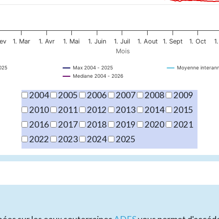
Fev
1. Mar
1. Avr
1. Mai
1. Juin
1. Juil
1. Aout
1. Sept
1. Oct
1
Mois
025
Max 2004 - 2025
Moyenne interann
Mediane 2004 - 2026
2004
2005
2006
2007
2008
2009
2010
2011
2012
2013
2014
2015
2016
2017
2018
2019
2020
2021
2022
2023
2024
2025