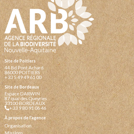
Site de Poitiers
44 Bd Pont Achard
86000 POITIERS
+33 5 49 49 61 00
Site de Bordeaux
Espace DARWIN
87 quai des Queyries
33100 BORDEAUX
+33 9 80 91 06 46
à propos de l’agence
Organisation
Missions