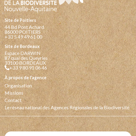
Site de Poitiers
44 Bd Pont Achard
86000 POITIERS
+33 5 49 49 61 00
Site de Bordeaux
Espace DARWIN
87 quai des Queyries
33100 BORDEAUX
+33 9 80 91 06 46
à propos de l’agence
Organisation
Missions
Contact
Le réseau national des Agences Régionales de la Biodiversité