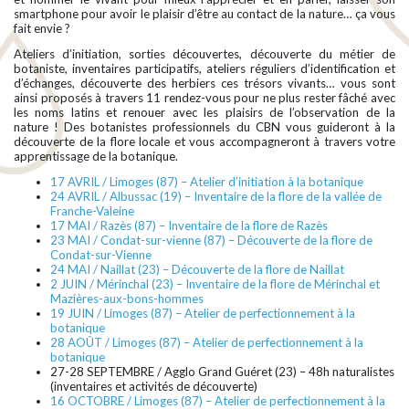
smartphone pour avoir le plaisir d’être au contact de la nature… ça vous
fait envie ?
Ateliers d’initiation, sorties découvertes, découverte du métier de
botaniste, inventaires participatifs, ateliers réguliers d’identification et
d’échanges, découverte des herbiers ces trésors vivants… vous sont
ainsi proposés à travers 11 rendez-vous pour ne plus rester fâché avec
les noms latins et renouer avec les plaisirs de l’observation de la
nature ! Des botanistes professionnels du CBN vous guideront à la
découverte de la flore locale et vous accompagneront à travers votre
apprentissage de la botanique.
17 AVRIL / Limoges (87) – Atelier d’initiation à la botanique
24 AVRIL / Albussac (19) – Inventaire de la flore de la vallée de
Franche-Valeine
17 MAI / Razès (87) – Inventaire de la flore de Razès
23 MAI / Condat-sur-vienne (87) – Découverte de la flore de
Condat-sur-Vienne
24 MAI / Naillat (23) – Découverte de la flore de Naillat
2 JUIN / Mérinchal (23) – Inventaire de la flore de Mérinchal et
Mazières-aux-bons-hommes
19 JUIN / Limoges (87) – Atelier de perfectionnement à la
botanique
28 AOÛT / Limoges (87)
– Atelier de perfectionnement à la
botanique
27-28 SEPTEMBRE / Agglo Grand Guéret (23) – 48h naturalistes
(inventaires et activités de découverte)
16 OCTOBRE / Limoges (87)
– Atelier de perfectionnement à la