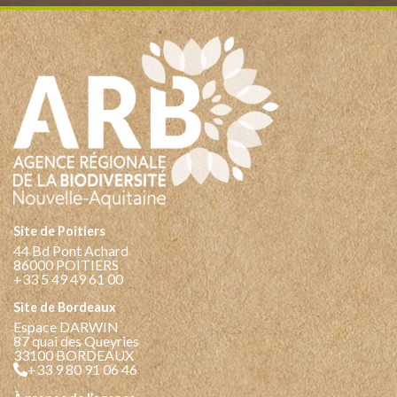
Site de Poitiers
44 Bd Pont Achard
86000 POITIERS
+33 5 49 49 61 00
Site de Bordeaux
Espace DARWIN
87 quai des Queyries
33100 BORDEAUX
+33 9 80 91 06 46