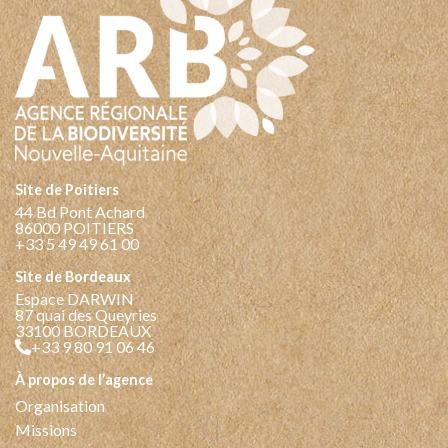
Site de Poitiers
44 Bd Pont Achard
86000 POITIERS
+33 5 49 49 61 00
Site de Bordeaux
Espace DARWIN
87 quai des Queyries
33100 BORDEAUX
+33 9 80 91 06 46
à propos de l’agence
Organisation
Missions