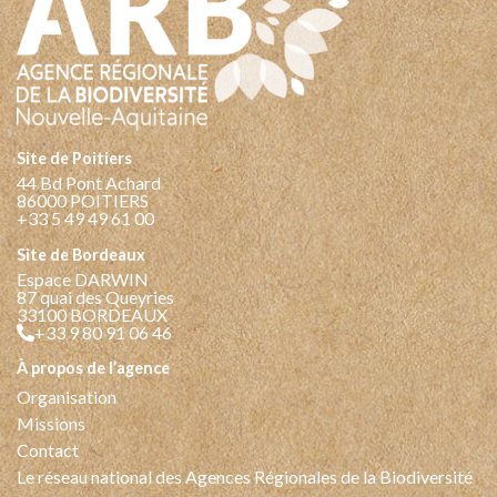
Site de Poitiers
44 Bd Pont Achard
86000 POITIERS
+33 5 49 49 61 00
Site de Bordeaux
Espace DARWIN
87 quai des Queyries
33100 BORDEAUX
+33 9 80 91 06 46
à propos de l’agence
Organisation
Missions
Contact
Le réseau national des Agences Régionales de la Biodiversité