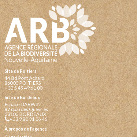
Site de Poitiers
44 Bd Pont Achard
86000 POITIERS
+33 5 49 49 61 00
Site de Bordeaux
Espace DARWIN
87 quai des Queyries
33100 BORDEAUX
+33 9 80 91 06 46
à propos de l’agence
Organisation